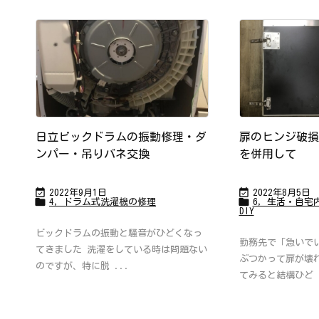
日立ビックドラムの振動修理・ダ
扉のヒンジ破損
ンパー・吊りバネ交換
を併用して


2022年9月1日
2022年8月5日


4，ドラム式洗濯機の修理
6，生活・自宅
DIY
ビックドラムの振動と騒音がひどくなっ
勤務先で「急いで
てきました 洗濯をしている時は問題ない
ぶつかって扉が壊
のですが、特に脱 ...
てみると結構ひど .