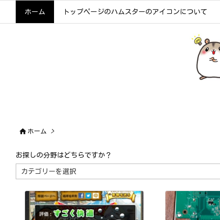
ホーム
トップページのハムスターのアイコンについて

ホーム
>
お探しの分野はどちらですか？
お
探
し
の
分
野
は
ど