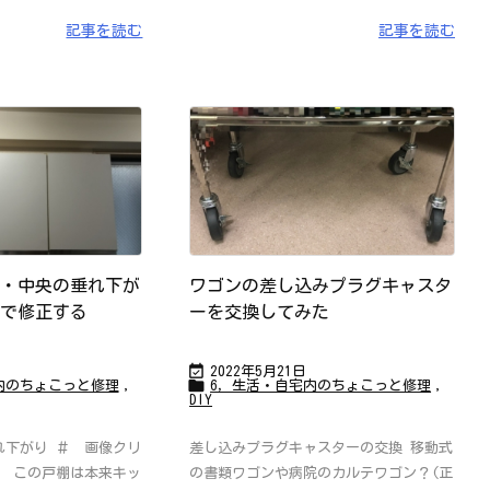
記事を読む
記事を読む
・中央の垂れ下が
ワゴンの差し込みプラグキャスタ
で修正する
ーを交換してみた

2022年5月21日

内のちょこっと修理
,
6，生活・自宅内のちょこっと修理
,
DIY
れ下がり ＃ 画像クリ
差し込みプラグキャスターの交換 移動式
。 この戸棚は本来キッ
の書類ワゴンや病院のカルテワゴン？(正