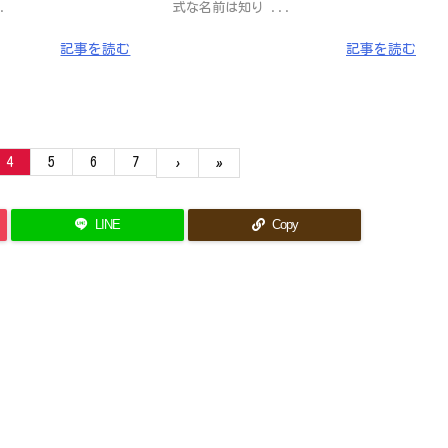
.
式な名前は知り ...
記事を読む
記事を読む
4
5
6
7
›
»
LINE
Copy