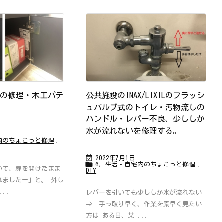
の修理・木工パテ
公共施設のINAX/LIXILのフラッシ
ュバルブ式のトイレ・汚物流しの
ハンドル・レバー不良、少ししか
水が流れないを修理する。
内のちょこっと修理
,

2022年7月1日

6，生活・自宅内のちょこっと修理
,
いて、扉を開けたまま
DIY
れましたー」と。 外し
..
レバーを引いても少ししか水が流れない
⇒ 手っ取り早く、作業を素早く見たい
方は ある日、某 ...