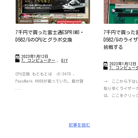
ち
ら
で
す
か？
7千円で買った富士通ESPRIMO・
7千円で買った富士
D582/GのCPUとグラボ交換
D582/Gのラ
挑戦する

2023年1月12日

7，コンピューター
,
DIY

2023年1月12日

7，コンピュー
CPU交換 もともとは i5-3470 ,
PassMark 4668が載っていた。載せ替
→ ここから下は
...
取り早くライザー
は、ここをクリック
記事を読む