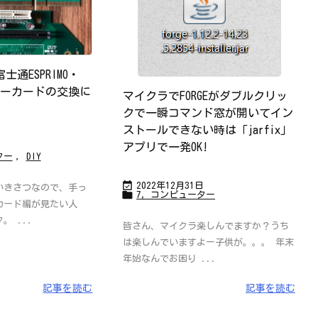
通ESPRIMO・
イザーカードの交換に
マイクラでFORGEがダブルクリッ
クで一瞬コマンド窓が開いてイン
ストールできない時は「jarfix」
アプリで一発OK!
ター
,
DIY

2022年12月31日
いきさつなので、手っ

7，コンピューター
カード編が見たい人
。 ...
皆さん、マイクラ楽しんでますか？うち
は楽しんでいますよー子供が。。。 年末
年始なんでお困り ...
記事を読む
記事を読む