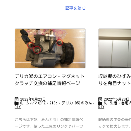
記事を読む
デリカD5のエアコン・マグネット
収納棚のひずみ
クラッチ交換の補足情報ページ
りを鬼目ナット


2022年6月23日
2022年5月28日


0，クルマ(BRZ・218d・デリカ D5)のみんカラページ
6，生活・自宅
,
DIY
DIY
こちらは下記「みんカラ」の補足情報ペ
収納棚の中央の垂
ージです。使った工具のリンクやパーツ
ックで拡大します