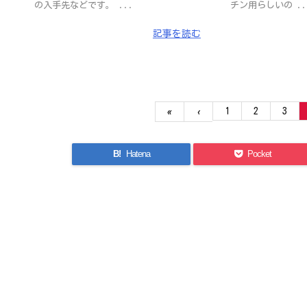
の入手先などです。 ...
チン用らしいの ..
記事を読む
1
2
3
«
‹
B!
Hatena
Pocket