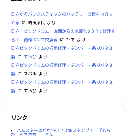
日立かるパックスティックのバッテリー交換を自分で
やる
に
埼玉県民
より
日立 ビックドラム 底面からの水漏れをDIYで修理す
る！ 循環ポンプ交換編
に
ひで
より
日立ビックドラムの振動修理・ダンパー・吊りバネ交
換
に
てらぴ
より
日立ビックドラムの振動修理・ダンパー・吊りバネ交
換
に
スバル
より
日立ビックドラムの振動修理・ダンパー・吊りバネ交
換
に
てらぴ
より
リンク
ハムスターなどかわいいLINEスタンプ！ 「わら
び もちきち」 さん