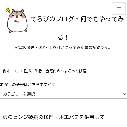

てらぴのブログ・何でもやってみ

メニュ

る！
サイド
家電の修理・DIY・工作などやってみた事の記録です。

前へ

次へ


ホーム
>
6，生活・自宅内のちょこっと修理

検索
お探しの分野はどちらですか？
お
探
し
の
分
野
は
扉のヒンジ破損の修理・木工パテを併用して
ど
ち