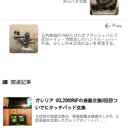
吊りバネ交換

Prev
公共施設のINAX/LIXILのフラッシュバルブ
式のトイレ・汚物流しのハンドル・レバー
不良、少ししか水が流れないを修理する。

関連記事
ガレリア GCL2060RGFの液晶交換3回目つ
いでにタッチパッド交換
３回目の液晶交換は、修復困難な破損のしかた ２
回液晶を交換したガレリアのノートパ ...