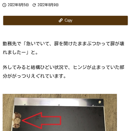
ら
で


2022年8月5日
2022年8月9日
す
か？
Copy
勤務先で「急いでいて、扉を開けたままぶつかって扉が壊
れましたー」と。
外してみると結構ひどい状況で、ヒンジが止まっていた部
分ががっつりえぐれています。