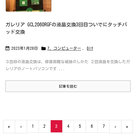
ガレリア GCL2060RGFの液晶交換3回目ついでにタッチパ
ッド交換


2023年1月28日
7，コンピューター
,
DIY
３回目の液晶交換は、修復困難な破損のしかた ２回液晶を交換したガ
レリアのノートパソコンです ...
記事を読む
1
2
3
4
5
6
7
«
‹
›
»