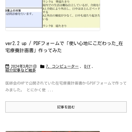
ら
で
す
か？
ver2.2 up / PDFフォームで「使い心地にこだわった_在
宅療養計画書」作ってみた


2024年3月21日
7，コンピューター
,
DIY
,
紹介記事など雑多
医師会のHPで公開されていた在宅療養計画書からPDFフォームで作って
みました。 とにかく使 ...
記事を読む