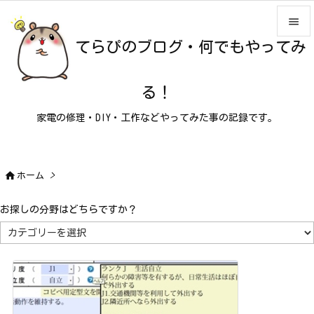

てらぴのブログ・何でもやってみ

メニュ

る！
サイド
家電の修理・DIY・工作などやってみた事の記録です。

前へ

次へ

ホーム
>

検索
お探しの分野はどちらですか？
お
探
し
の
分
野
は
ど
ち