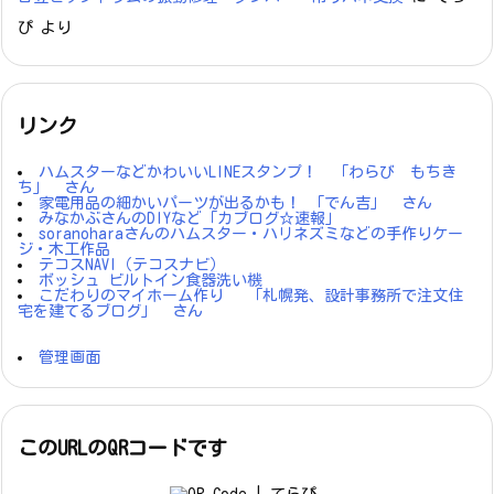
ぴ
より
リンク
ハムスターなどかわいいLINEスタンプ！ 「わらび もちき
ち」 さん
家電用品の細かいパーツが出るかも！ 「でん吉」 さん
みなかぶさんのDIYなど「カブログ☆速報」
soranoharaさんのハムスター・ハリネズミなどの手作りケー
ジ・木工作品
テコスNAVI（テコスナビ）
ボッシュ ビルトイン食器洗い機
こだわりのマイホーム作り 「札幌発、設計事務所で注文住
宅を建てるブログ」 さん
管理画面
このURLのQRコードです