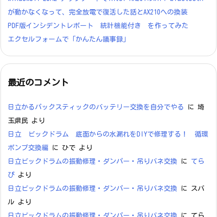
が動かなくなって、完全放電で復活した話とAX210への換装
PDF版インシデントレポート 統計機能付き を作ってみた
エクセルフォームで「かんたん議事録」
最近のコメント
日立かるパックスティックのバッテリー交換を自分でやる
に
埼
玉県民
より
日立 ビックドラム 底面からの水漏れをDIYで修理する！ 循環
ポンプ交換編
に
ひで
より
日立ビックドラムの振動修理・ダンパー・吊りバネ交換
に
てら
ぴ
より
日立ビックドラムの振動修理・ダンパー・吊りバネ交換
に
スバ
ル
より
日立ビックドラムの振動修理・ダンパー・吊りバネ交換
に
てら