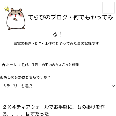

てらぴのブログ・何でもやってみ

メニュ

る！
サイド
家電の修理・DIY・工作などやってみた事の記録です。

前へ

次へ


ホーム
>
6，生活・自宅内のちょこっと修理

検索
お探しの分野はどちらですか？
お
探
し
の
分
野
は
２Ｘ４ティアウォールでお手軽に、もの掛けを作
ど
ち
る、、、、はずだった