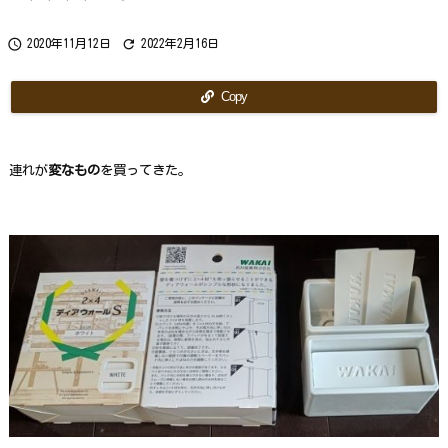
ら
で
す
か？


2020年11月12日
2022年2月16日
Copy
連れが
変なもの
を買ってきた。