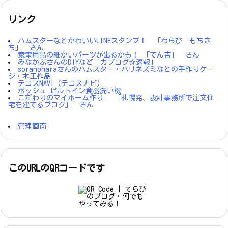
リンク
ハムスターなどかわいいLINEスタンプ！ 「わらび もちき
ち」 さん
家電用品の細かいパーツが出るかも！ 「でん吉」 さん
みなかぶさんのDIYなど「カブログ☆速報」
soranoharaさんのハムスター・ハリネズミなどの手作りケー
ジ・木工作品
テコスNAVI（テコスナビ）
ボッシュ ビルトイン食器洗い機
こだわりのマイホーム作り 「札幌発、設計事務所で注文住
宅を建てるブログ」 さん
管理画面
このURLのQRコードです