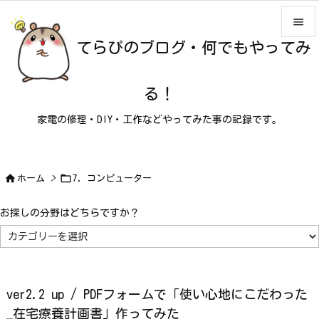

てらぴのブログ・何でもやってみ

メニュ

る！
サイド
家電の修理・DIY・工作などやってみた事の記録です。

前へ

次へ


ホーム
>
7，コンピューター

検索
お探しの分野はどちらですか？
お
探
し
の
分
野
は
ver2.2 up / PDFフォームで「使い心地にこだわった
ど
ち
_在宅療養計画書」作ってみた