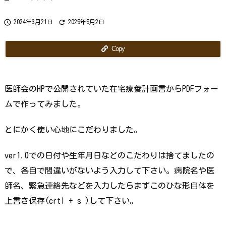
ら
で
す
か？


2024年3月21日
2025年5月2日
Copy
医師会のHPで公開されていた在宅療養計画書からPDFフォー
ムで作ってみました。
とにかく使い心地にこだわりました。
ver1.0での日付や生年月日などのこだわりは捨てましたの
で、各自で間違いがないよう入力して下さい。病院名や医
師名、緊急連絡先などを入力したらまずこのひな形自体を
上書き保存(crtl + s )して下さい。