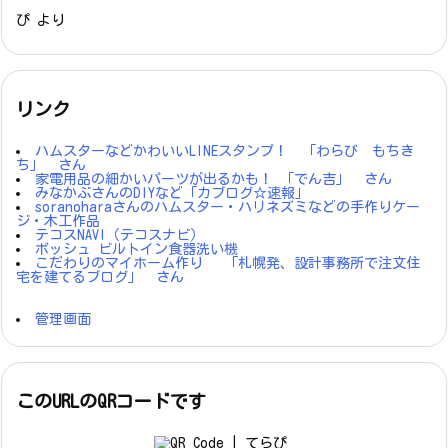
ぴ
より
リンク
ハムスターなどかわいいLINEスタンプ！ 「わらび もちき
ち」 さん
家電用品の細かいパーツが出るかも！ 「でん吉」 さん
みなかぶさんのDIYなど「カブログ☆速報」
soranoharaさんのハムスター・ハリネズミなどの手作りケー
ジ・木工作品
テコスNAVI（テコスナビ）
ボッシュ ビルトイン食器洗い機
こだわりのマイホーム作り 「札幌発、設計事務所で注文住
宅を建てるブログ」 さん
管理画面
このURLのQRコードです