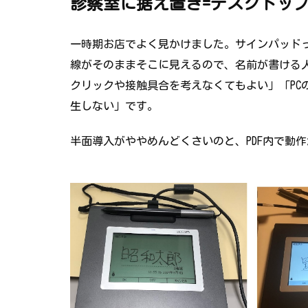
診察室に据え置き=デスクトップ
一時期お店でよく見かけました。サインパッド
線がそのままそこに見えるので、名前が書ける
クリックや接触具合を考えなくてもよい」
「P
生しない」
です。
半面導入がややめんどくさいのと、
PDF内で動