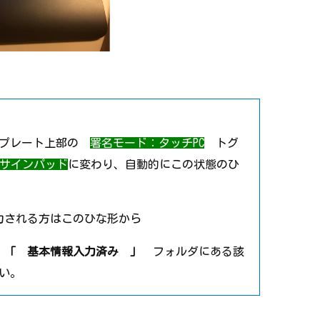
ンプレート上部の
署名モード：タッチPC
トグ
mサインパッド
に変わり、自動的にこの状態のひ
力される方はこのひな形から
、
「 基本情報入力済み 」
フォルダにある該
い。