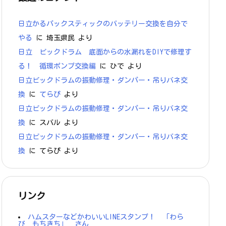
日立かるパックスティックのバッテリー交換を自分で
やる
に
埼玉県民
より
日立 ビックドラム 底面からの水漏れをDIYで修理す
る！ 循環ポンプ交換編
に
ひで
より
日立ビックドラムの振動修理・ダンパー・吊りバネ交
換
に
てらぴ
より
日立ビックドラムの振動修理・ダンパー・吊りバネ交
換
に
スバル
より
日立ビックドラムの振動修理・ダンパー・吊りバネ交
換
に
てらぴ
より
リンク
ハムスターなどかわいいLINEスタンプ！ 「わら
び もちきち」 さん