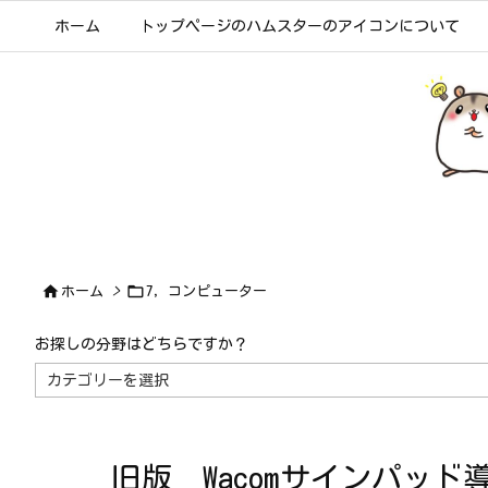
ホーム
トップページのハムスターのアイコンについて


ホーム
>
7，コンピューター
お探しの分野はどちらですか？
お
探
し
の
分
野
は
旧版 Wacomサインパッ
ど