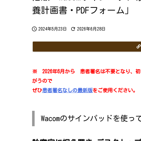
ち
ら
養計画書・PDFフォーム」
で
す
か？


2024年5月23日
2026年6月28日
※ 2026年6月から 患者署名は不要となり
がうので
ぜひ
患者署名なしの最新版
をご使用ください。
Wacomのサインパッドを使