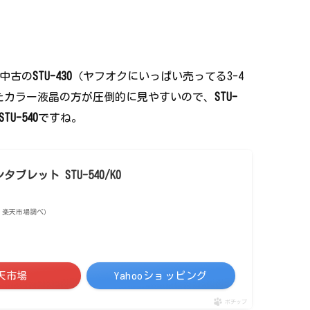
は中古の
STU-430
（ヤフオクにいっぱい売ってる3-4
たカラー液晶の方が圧倒的に見やすいので、
STU-
STU-540
ですね。
タブレット STU-540/K0
点 | 楽天市場調べ）
天市場
Yahooショッピング
ポチップ