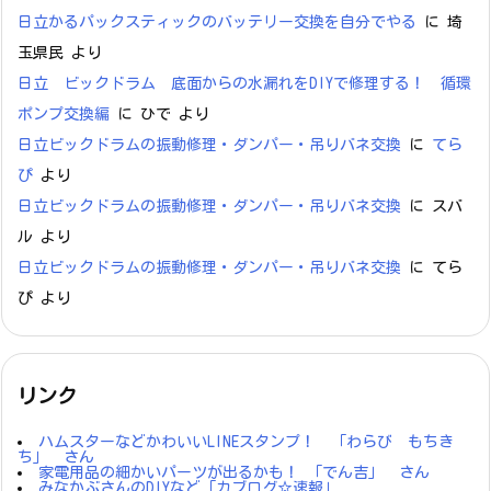
日立かるパックスティックのバッテリー交換を自分でやる
に
埼
玉県民
より
日立 ビックドラム 底面からの水漏れをDIYで修理する！ 循環
ポンプ交換編
に
ひで
より
日立ビックドラムの振動修理・ダンパー・吊りバネ交換
に
てら
ぴ
より
日立ビックドラムの振動修理・ダンパー・吊りバネ交換
に
スバ
ル
より
日立ビックドラムの振動修理・ダンパー・吊りバネ交換
に
てら
ぴ
より
リンク
ハムスターなどかわいいLINEスタンプ！ 「わらび もちき
ち」 さん
家電用品の細かいパーツが出るかも！ 「でん吉」 さん
みなかぶさんのDIYなど「カブログ☆速報」