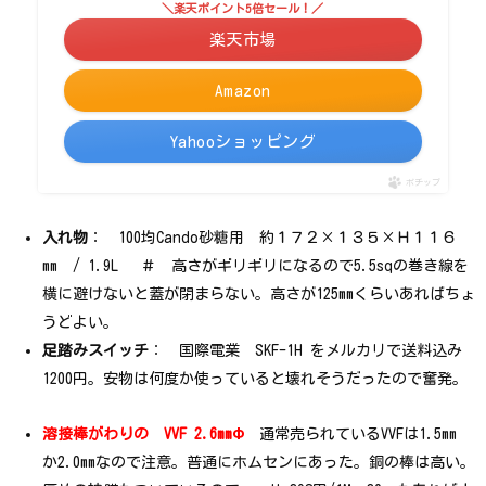
＼楽天ポイント5倍セール！／
楽天市場
Amazon
Yahooショッピング
ポチップ
入れ物
： 100均Cando砂糖用 約１７２×１３５×Ｈ１１６
mm / 1.9L ＃ 高さがギリギリになるので5.5sqの巻き線を
横に避けないと蓋が閉まらない。高さが125mmくらいあればちょ
うどよい。
足踏みスイッチ
： 国際電業 SKF-1H をメルカリで送料込み
1200円。安物は何度か使っていると壊れそうだったので奮発。
溶接棒がわりの VVF 2.6mmΦ
通常売られているVVFは1.5mm
か2.0mmなので注意。普通にホムセンにあった。銅の棒は高い。