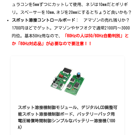
ュラコンを5mmずつにカットして使用、ネジは10mmだとギリギ
リ。スペーサーを10mm,ネジを20mmにするとちょうど良いかも？
スポット溶接コントロールボード
： アマゾンの売れ残りか？
1700円ほどでゲット。アマゾンやヤフオクで通常2100円～3000
円位。基本50Hz用なので、
「60Hzの人は50/60Hz自動判別」と
か「60Hz対応品」が必要なので要注意！！
スポット溶接機制御モジュール、デジタルLCD調整可
能スポット溶接機制御ボード、バッテリーパック用
電圧補償時間制御シンプルなバッテリー溶接機(100
A)