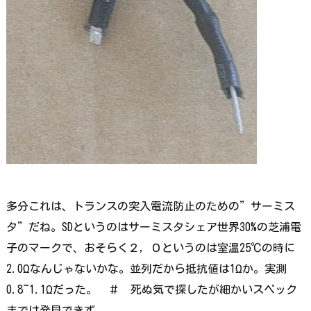
多分これは、トランスの突入電流防止のための”サーミス
タ”だね。SDというのはサーミスタシェア世界30%の芝浦電
子のマークで、おそらく２，０というのは室温25℃の時に
2.0Ωなんじゃないかな。並列だから抵抗値は1Ωか。実測
0.8~1.1Ωだった。 ＃ 死ぬ気で探したが細かいスペック
までは発見できず。