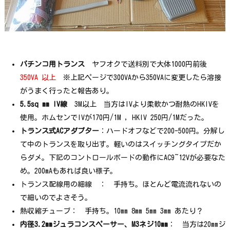
パチンコ用トランス
ヤフオクで送料別で大体1000円前後
350VA 以上
※上記ページで300VAから350VAに変更したら溶接
がうまく行ったと報告あり。
5.5sq mm IV線
3M以上 当方はIVより柔軟かつ耐熱のHKIVを
使用。ホムセンでIVが170円/1M , HKIV 250円/1Mだった。
トランス式ACアダプター
：ハードオフなどで200-500円。分解し
て中のトランスを取り出す。軽いのはスイッチングタイプだか
らダメ。下記のコントロールボードの動作にAC9~12Vが必要なた
め。200mAもあれば良い様子。
トランス配線用の細線 ： 手持ち。ほとんど電流流れないの
で細いのでよさそう。
熱収縮チューブ： 手持ち。10mm 8mm 5mm 3mm あたり？
内径3.2mmジュラコンスペーサー、M3ネジ10mm
： 当方は20mmジ