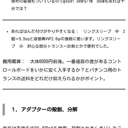
厚めの被膜もついているのでgood! 398円/1M 30cmもあれば十
分では？
あればはんだ付けがやりやすくなる： リングスリーブ 中 2
個＝5.5sqと溶接棒VVF2.6φの接続に使います。リングスリー
ブ 小 肝心な部分トランス一次側とかで便利でした。
費用概算： 大体6000円前後。
一番値段の差があるコント
ロールボードをいかに安く入手するか？とパチンコ用のト
ランスの送料をどれだけ抑えられるかがポイント。
１，アダプターの殻割、分解