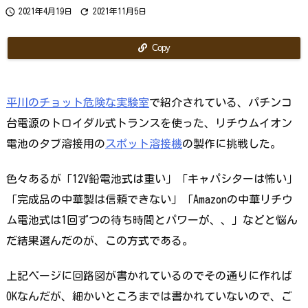
ら
で


2021年4月19日
2021年11月5日
す
か？
Copy
平川のチョット危険な実験室
で紹介されている、パチンコ
台電源のトロイダル式トランスを使った、リチウムイオン
電池のタブ溶接用の
スポット溶接機
の製作に挑戦した。
色々あるが「12V鉛電池式は重い」「キャパシターは怖い」
「完成品の中華製は信頼できない」「Amazonの中華リチウ
ム電池式は1回ずつの待ち時間とパワーが、、」などと悩ん
だ結果選んだのが、この方式である。
上記ページに回路図が書かれているのでその通りに作れば
OKなんだが、細かいところまでは書かれていないので、ご