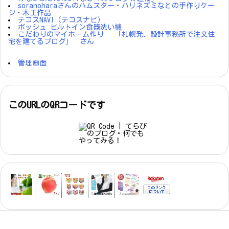
soranoharaさんのハムスター・ハリネズミなどの手作りケー
ジ・木工作品
テコスNAVI（テコスナビ）
ボッシュ ビルトイン食器洗い機
こだわりのマイホーム作り 「札幌発、設計事務所で注文住
宅を建てるブログ」 さん
管理画面
このURLのQRコードです