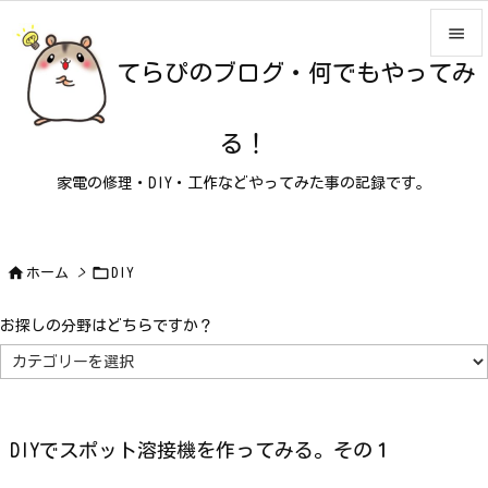

てらぴのブログ・何でもやってみ

メニュ

る！
サイド
家電の修理・DIY・工作などやってみた事の記録です。

前へ

次へ


ホーム
>
DIY

検索
お探しの分野はどちらですか？
お
探
し
の
分
野
は
DIYでスポット溶接機を作ってみる。その１
ど
ち