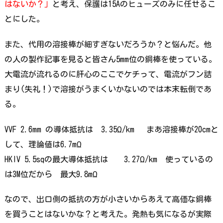
はないか？」
と考え、保護は15Aのヒューズのみに任せるこ
とにした。
また、代用の溶接棒が細すぎないだろうか？と悩んだ。他
の人の製作記事を見ると皆さん5mm位の銅棒を使っている。
大電流が流れるのに肝心のここでケチって、電流がフン詰
まり(失礼！)で溶接がうまくいかないのでは本末転倒であ
る。
VVF 2.6mm の導体抵抗は 3.35Ω/km まあ溶接棒が20cmと
して、理論値は6.7mΩ
HKIV 5.5sqの最大導体抵抗は 3.27Ω/km 使っているの
は3M位だから 最大9.8mΩ
なので、出口側の抵抗の方が小さいからあえて高価な銅棒
を買うことはないかな？と考えた。発熱も気になるが実際