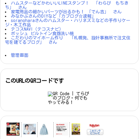
ハムスターなどかわいいLINEスタンプ！ 「わらび もちき
ち」 さん
家電用品の細かいパーツが出るかも！ 「でん吉」 さん
みなかぶさんのDIYなど「カブログ☆速報」
soranoharaさんのハムスター・ハリネズミなどの手作りケー
ジ・木工作品
テコスNAVI（テコスナビ）
ボッシュ ビルトイン食器洗い機
こだわりのマイホーム作り 「札幌発、設計事務所で注文住
宅を建てるブログ」 さん
管理画面
このURLのQRコードです