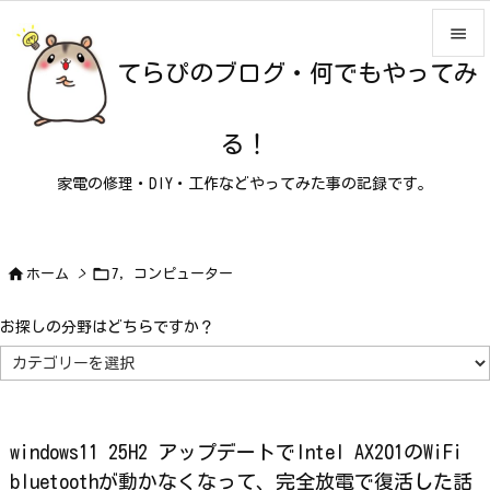

てらぴのブログ・何でもやってみ

メニュ

る！
サイド
家電の修理・DIY・工作などやってみた事の記録です。

前へ

次へ


ホーム
>
7，コンピューター

検索
お探しの分野はどちらですか？
お
探
し
の
分
野
は
windows11 25H2 アップデートでIntel AX201のWiFi
ど
ち
bluetoothが動かなくなって、完全放電で復活した話