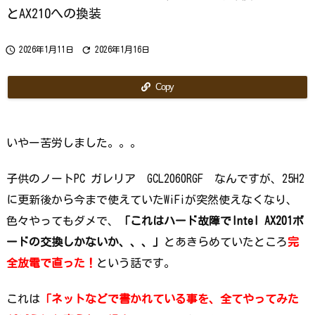
ら
で
とAX210への換装
す
か？


2026年1月11日
2026年1月16日
Copy
いやー苦労しました。。。
子供のノートPC ガレリア GCL2060RGF なんですが、25H2
に更新後から今まで使えていたWiFiが突然使えなくなり、
色々やってもダメで、
「これはハード故障でIntel AX201ボ
ードの交換しかないか、、、」
とあきらめていたところ
完
全放電で直った！
という話です。
これは
「ネットなどで書かれている事を、全てやってみた