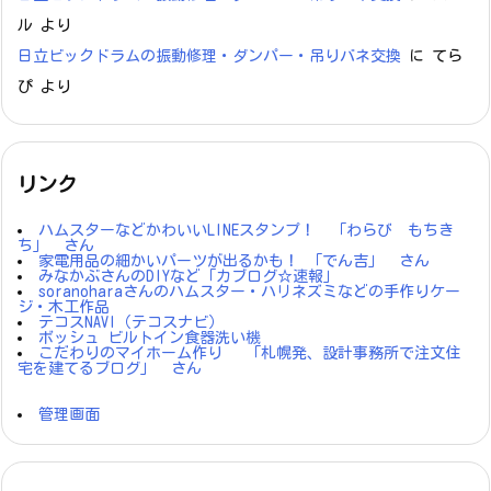
ル
より
日立ビックドラムの振動修理・ダンパー・吊りバネ交換
に
てら
ぴ
より
リンク
ハムスターなどかわいいLINEスタンプ！ 「わらび もちき
ち」 さん
家電用品の細かいパーツが出るかも！ 「でん吉」 さん
みなかぶさんのDIYなど「カブログ☆速報」
soranoharaさんのハムスター・ハリネズミなどの手作りケー
ジ・木工作品
テコスNAVI（テコスナビ）
ボッシュ ビルトイン食器洗い機
こだわりのマイホーム作り 「札幌発、設計事務所で注文住
宅を建てるブログ」 さん
管理画面