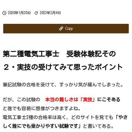
ら
で
す
か？


2020年1月20日
2022年2月4日
Copy
第二種電気工事士 受験体験記その
２・実技の受けてみて思ったポイント
筆記試験の合格を受けて、すっかり気が緩んでしまった。
だが、
この試験の
本当の難しさは「実技」
にこそある
と誰でも容易に想像がつきますよね。
電気工事士2種の合格率は高く、どのサイトを見ても
「やさ
しく誰にでも受かりやすい試験です」
と書いてある。