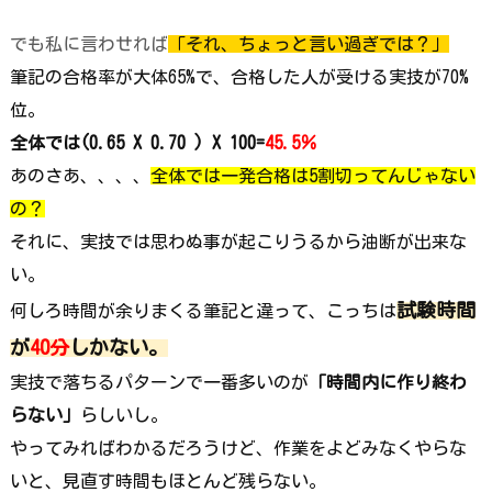
でも私に言わせれば
「それ、ちょっと言い過ぎでは？」
筆記の合格率が大体65%で、合格した人が受ける実技が70%
位。
全体では(0.65 X 0.70 ) X 100=
45.5％
あのさあ、、、、
全体では一発合格は5割切ってんじゃない
の？
それに、実技では思わぬ事が起こりうるから油断が出来な
い。
試験時間
何しろ時間が余りまくる筆記と違って、こっちは
が
40分
しか
ない。
実技で落ちるパターンで一番多いのが
「時間内に作り終わ
らない」
らしいし。
やってみればわかるだろうけど、作業をよどみなくやらな
いと、見直す時間もほとんど残らない。