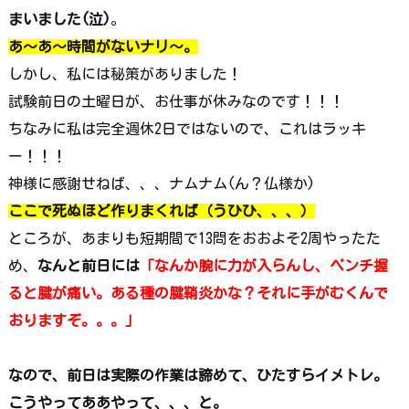
まいました(泣)
。
あ～あ～時間がないナリ～。
しかし、私には秘策がありました！
試験前日の土曜日が、お仕事が休みなのです！！！
ちなみに私は完全週休2日ではないので、これはラッキ
ー！！！
神様に感謝せねば、、、ナムナム(ん？仏様か)
ここで死ぬほど作りまくれば（うひひ、、、）
ところが、あまりも短期間で13問をおおよそ2周やったた
め、
なんと前日には
「なんか腕に力が入らんし、ペンチ握
ると腱が痛い。ある種の腱鞘炎かな？それに手がむくんで
おりますぞ。。。」
なので、前日は実際の作業は諦めて、ひたすらイメトレ。
こうやってああやって、、、と。