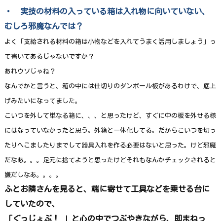
・ 実技の材料の入っている箱は入れ物に向いていない、
むしろ邪魔なんでは？
よく「支給される材料の箱は小物などを入れてうまく活用しましょう」っ
て書いてあるじゃないですか？
あれウソじゃね？
なんでかと言うと、箱の中には仕切りのダンボール板があるわけで、底上
げみたいになってました。
こいつを外して単なる箱に、、、と思ったけど、すぐに中の板を外せる様
にはなっていなかったと思う。外箱と一体化してる。だからこいつを切っ
たりへこましたりまでして器具入れを作る必要はないと思った。けど邪魔
だなあ。。。足元に捨てようと思ったけどそれもなんかチェックされると
嫌だしなあ。。。。
ふとお隣さんを見ると、端に寄せて工具などを乗せる台に
していたので、
「ぐっじょぶ！ 」と心の中でつぶやきながら、即まねっ