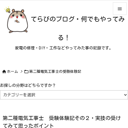

てらぴのブログ・何でもやってみ

メニュ

る！
サイド
家電の修理・DIY・工作などやってみた事の記録です。

前へ

次へ


ホーム
>
第二種電気工事士の受験体験記

検索
お探しの分野はどちらですか？
お
探
し
の
分
野
は
第二種電気工事士 受験体験記その２・実技の受け
ど
ち
てみて思ったポイント