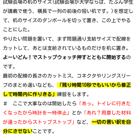
試験会場の机のサイズ(試験会場が大学ならば、たぶん学生
が講義で使う、横長で一列の前後の短い机です。)を想定し
て、机のサイズのダンボールを切って置き、この上でやる
ことにした。
やりたい問題を置いて、まず問題通り支給サイズで配線を
カットして、あとは支給されているものだけを机に置き。
よーいどん！でストップウォッチ押すとともに開始する
の
です。
最初の配線の長さのカットミス、コネクタやリングスリー
ブのまとめ違いなども、
「残り時間10秒でもいいから修正
して時間内に作りきる」
練習をします。
＃ ここで大事なのは開始したら
「あっ。トイレに行きた
くなったから時計を一時停止」
とか
「あれ？用意した材料
が違ったからストップストップ」
など、
一切の言い訳を自
分にさせない
ことです。