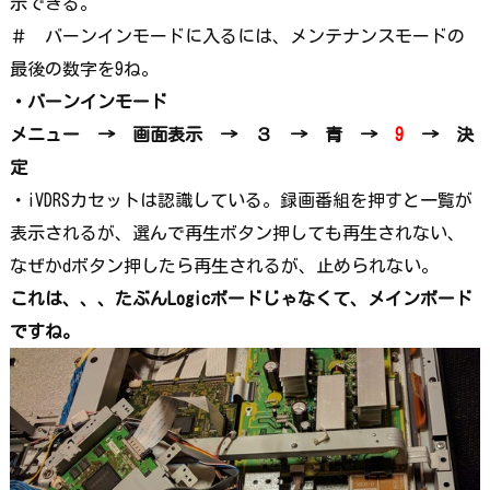
示できる。
＃ バーンインモードに入るには、メンテナンスモードの
最後の数字を9ね。
・バーンインモード
メニュー → 画面表示
→
３
→
青
→
9
→
決
定
・iVDRSカセットは認識している。録画番組を押すと一覧が
表示されるが、選んで再生ボタン押しても再生されない、
なぜかdボタン押したら再生されるが、止められない。
これは、、、たぶんLogicボードじゃなくて、メインボード
ですね。