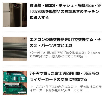
食洗機・BOSCH・ボッシュ・横幅45cm・SP
I66MS006を既製品の標準高さのキッチン
に導入する
エアコンの熱交換器をDIYで交換する・そ
の２・パーツ注文と工具
パーツ注文 漏れ箇所が「熱交換器本体」とわかっ
たのは良いが、個人がどこでこの部品 ...
7千円で買った富士通ESPRIMO・D582/Gの
ライザーカードの交換に挑戦する
→ ここから下はいきさつなので、手っ取り早くラ
イザーカード編が見たい人は、ここを ...