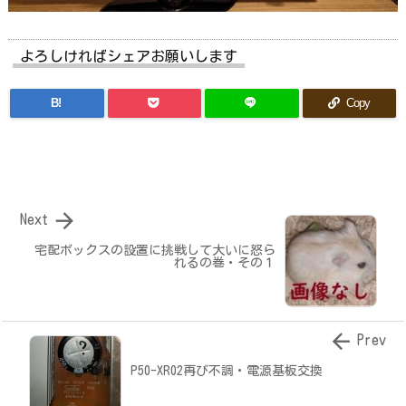
よろしければシェアお願いします
B!
Copy

Next
宅配ボックスの設置に挑戦して大いに怒ら
れるの巻・その１

Prev
P50-XR02再び不調・電源基板交換