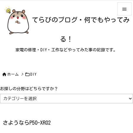

てらぴのブログ・何でもやってみ

メニュ

る！
サイド
家電の修理・DIY・工作などやってみた事の記録です。

前へ

次へ


ホーム
>
DIY

検索
お探しの分野はどちらですか？
お
探
し
の
分
野
は
さようならP50-XR02
ど
ち