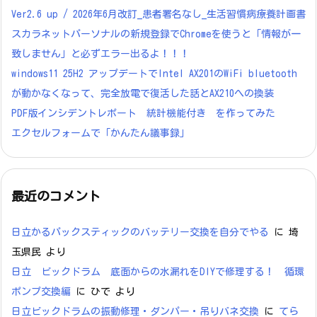
Ver2.6 up / 2026年6月改訂_患者署名なし_生活習慣病療養計画書
スカラネットパーソナルの新規登録でChromeを使うと「情報が一
致しません」と必ずエラー出るよ！！！
windows11 25H2 アップデートでIntel AX201のWiFi bluetooth
が動かなくなって、完全放電で復活した話とAX210への換装
PDF版インシデントレポート 統計機能付き を作ってみた
エクセルフォームで「かんたん議事録」
最近のコメント
日立かるパックスティックのバッテリー交換を自分でやる
に
埼
玉県民
より
日立 ビックドラム 底面からの水漏れをDIYで修理する！ 循環
ポンプ交換編
に
ひで
より
日立ビックドラムの振動修理・ダンパー・吊りバネ交換
に
てら