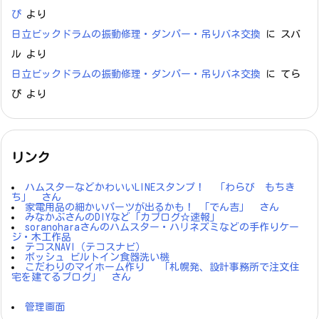
ぴ
より
日立ビックドラムの振動修理・ダンパー・吊りバネ交換
に
スバ
ル
より
日立ビックドラムの振動修理・ダンパー・吊りバネ交換
に
てら
ぴ
より
リンク
ハムスターなどかわいいLINEスタンプ！ 「わらび もちき
ち」 さん
家電用品の細かいパーツが出るかも！ 「でん吉」 さん
みなかぶさんのDIYなど「カブログ☆速報」
soranoharaさんのハムスター・ハリネズミなどの手作りケー
ジ・木工作品
テコスNAVI（テコスナビ）
ボッシュ ビルトイン食器洗い機
こだわりのマイホーム作り 「札幌発、設計事務所で注文住
宅を建てるブログ」 さん
管理画面