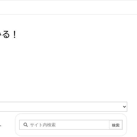
みる！
,