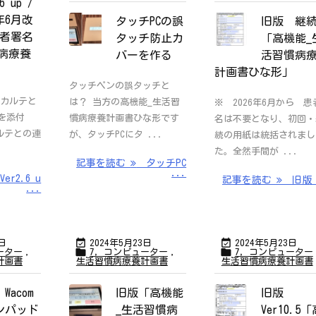
6 up /
6年6月改
タッチPCの誤
旧版 継
患者署名
タッチ防止カ
「高機能_
病療養
バーを作る
活習慣病
計画書ひな形」
タッチペンの誤タッチと
電子カルテと
は？ 当方の高機能_生活習
※ 2026年6月から 患
を添付
慣病療養計画書ひな形です
名は不要となり、初回・
カルテとの連
が、タッチPCにタ ...
続の用紙は統括されまし
た。全然手間が ...
記事を読む
タッチPC
...
er2.6 u
記事を読む
旧版
...


3日
2024年5月23日
2024年5月23日


ーター
,
7，コンピューター
,
7，コンピューター
計画書
生活習慣病療養計画書
生活習慣病療養計画書
Wacom
旧版「高機能
旧版
ンパッド
_生活習慣病
Ver10.5