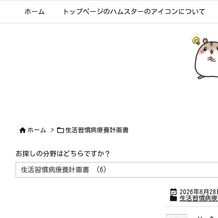
ホーム
トップページのハムスターのアイコンについて


ホーム
>
生活習慣病療養計画書
お探しの分野はどちらですか？
お
探
し
の

2026年6月2
分

生活習慣病療
野
は
ど