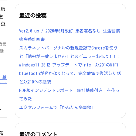
続版
最近の投稿
生
療養
Ver2.6 up / 2026年6月改訂_患者署名なし_生活習慣
病療養計画書
者署
スカラネットパーソナルの新規登録でChromeを使う
継
と「情報が一致しません」と必ずエラー出るよ！！！
windows11 25H2 アップデートでIntel AX201のWiFi
bluetoothが動かなくなって、完全放電で復活した話
 継
...
とAX210への換装
PDF版インシデントレポート 統計機能付き を作っ
てみた
エクセルフォームで「かんたん議事録」
,
「高
最近のコメント