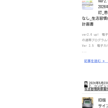
Ver2.
ち
ら
202
で
す
訂_
か？
なし_生活習慣
計画書
ver2.6 up! 
の連帯プログラム
Ver 2.5 電子
...
記事を読む
V

2024年5月2

7，コンピュ
生活習慣病療養
旧版 
サイ