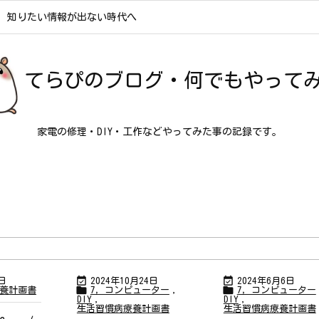
知りたい情報が出ない時代へ
てらぴのブログ・何でもやって
家電の修理・DIY・工作などやってみた事の記録です。


8日
2024年10月24日
2024年6月6日


養計画書
7，コンピューター
,
7，コンピューター
DIY
,
DIY
,
生活習慣病療養計画書
生活習慣病療養計画書