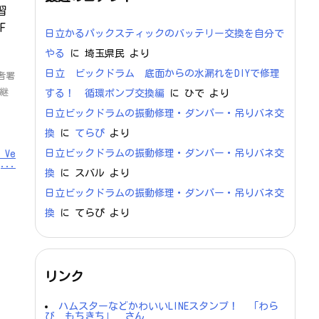
習
F
日立かるパックスティックのバッテリー交換を自分で
やる
に
埼玉県民
より
日立 ビックドラム 底面からの水漏れをDIYで修理
者署
継
する！ 循環ポンプ交換編
に
ひで
より
日立ビックドラムの振動修理・ダンパー・吊りバネ交
換
に
てらぴ
より
日立ビックドラムの振動修理・ダンパー・吊りバネ交
Ve
...
換
に
スバル
より
日立ビックドラムの振動修理・ダンパー・吊りバネ交
換
に
てらぴ
より
リンク
ハムスターなどかわいいLINEスタンプ！ 「わら
び もちきち」 さん