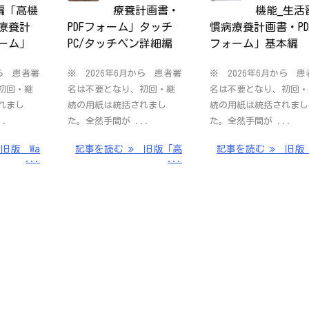
編「高機
療養計画書・
機能_生活
療養計
PDFフォーム」タッチ
慣病療養計画書・PD
ォーム」
PC/タッチペン詳細編
フォーム」基本編
から 患者署
※ 2026年6月から 患者署
※ 2026年6月から 患
初回・継
名は不要となり、初回・継
名は不要となり、初回・
れまし
続の用紙は統括されまし
続の用紙は統括されまし
..
た。全然手間が ...
た。全然手間が ...
旧版 Wa
記事を読む
旧版「高
記事を読む
旧版 
...
...