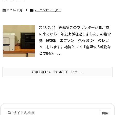
ら
で
す


2020年11月8日
7，コンピューター
か？
2022.2.04 再編集
このプリンターが我が家
に来てから１年以上が経過しました。
A3複合
機 EPSON エプソン PX-M6010F のレビ
ューをします。
結論として「宿題や広報物な
どのB4両 ...
記事を読む
PX-M6010F レビ ...