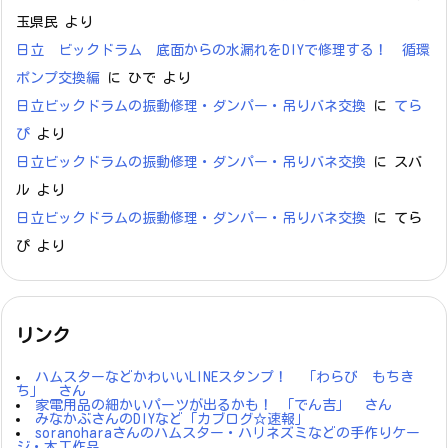
玉県民
より
日立 ビックドラム 底面からの水漏れをDIYで修理する！ 循環
ポンプ交換編
に
ひで
より
日立ビックドラムの振動修理・ダンパー・吊りバネ交換
に
てら
ぴ
より
日立ビックドラムの振動修理・ダンパー・吊りバネ交換
に
スバ
ル
より
日立ビックドラムの振動修理・ダンパー・吊りバネ交換
に
てら
ぴ
より
リンク
ハムスターなどかわいいLINEスタンプ！ 「わらび もちき
ち」 さん
家電用品の細かいパーツが出るかも！ 「でん吉」 さん
みなかぶさんのDIYなど「カブログ☆速報」
soranoharaさんのハムスター・ハリネズミなどの手作りケー
ジ・木工作品