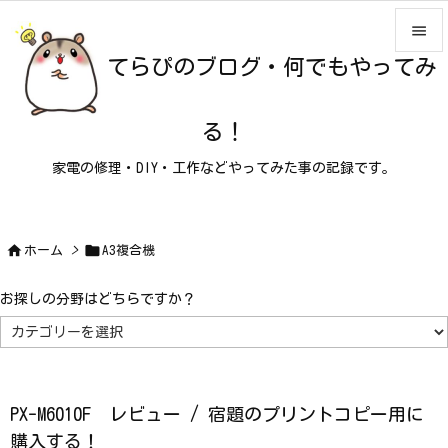

てらぴのブログ・何でもやってみ

メニュ

る！
サイド
家電の修理・DIY・工作などやってみた事の記録です。

前へ

次へ


ホーム
>
A3複合機

検索
お探しの分野はどちらですか？
お
探
し
の
分
野
は
PX-M6010F レビュー / 宿題のプリントコピー用に
ど
ち
購入する！