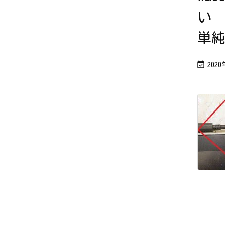
ち
ら
い 
で
す
か？
単

202