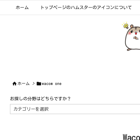
ホーム
トップページのハムスターのアイコンについて


ホーム
>
wacom one
お探しの分野はどちらですか？
お
探
し
の
分
野
は
Wa
ど