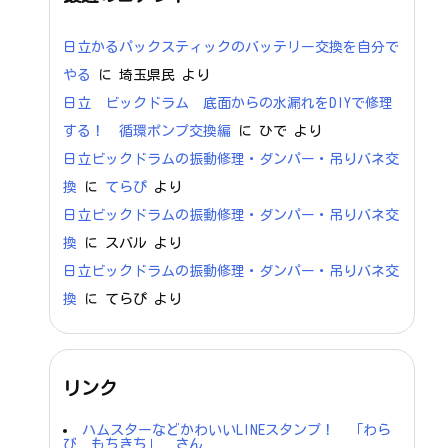
日立かるパックスティックのバッテリー交換を自分で
やる
に
埼玉県民
より
日立 ビックドラム 底面からの水漏れをDIYで修理
する！ 循環ポンプ交換編
に
ひで
より
日立ビックドラムの振動修理・ダンパー・吊りバネ交
換
に
てらぴ
より
日立ビックドラムの振動修理・ダンパー・吊りバネ交
換
に
スバル
より
日立ビックドラムの振動修理・ダンパー・吊りバネ交
換
に
てらぴ
より
リンク
ハムスターなどかわいいLINEスタンプ！ 「わら
び もちきち」 さん